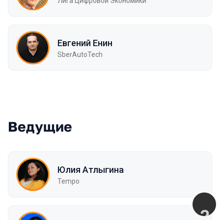
Лига Цифровой Экономики
Евгений Енин
SberAutoTech
Ведущие
Юлия Атлыгина
Tempo