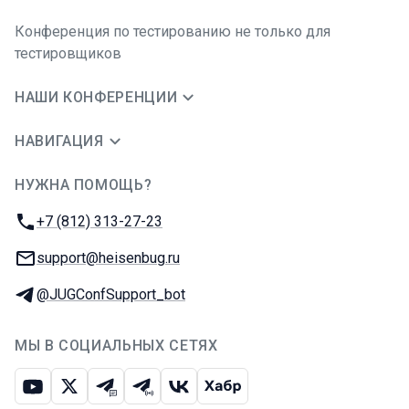
Конференция по тестированию не только для
тестировщиков
НАШИ КОНФЕРЕНЦИИ
НАВИГАЦИЯ
НУЖНА ПОМОЩЬ?
JUG Ru Group
Телефон:
+7 (812) 313-27-23
E-mail:
support@heisenbug.ru
Телеграм:
@JUGConfSupport_bot
МЫ В СОЦИАЛЬНЫХ СЕТЯХ
Ютуб
Икс
Телеграм-чат
Телеграм-канал
ВКонтакте
Хабр