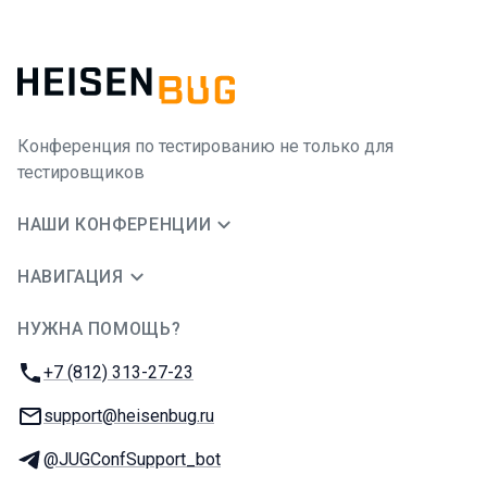
Конференция по тестированию не только для
тестировщиков
НАШИ КОНФЕРЕНЦИИ
НАВИГАЦИЯ
НУЖНА ПОМОЩЬ?
JUG Ru Group
Телефон:
+7 (812) 313-27-23
E-mail:
support@heisenbug.ru
Телеграм:
@JUGConfSupport_bot