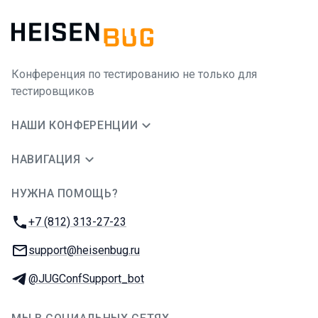
Конференция по тестированию не только для
тестировщиков
НАШИ КОНФЕРЕНЦИИ
НАВИГАЦИЯ
НУЖНА ПОМОЩЬ?
JUG Ru Group
Телефон:
+7 (812) 313-27-23
E-mail:
support@heisenbug.ru
Телеграм:
@JUGConfSupport_bot