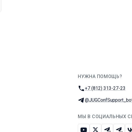
НУЖНА ПОМОЩЬ?
JUG Ru Group
Телефон:
+7 (812) 313-27-23
Телеграм:
@JUGConfSupport_bo
МЫ В СОЦИАЛЬНЫХ С