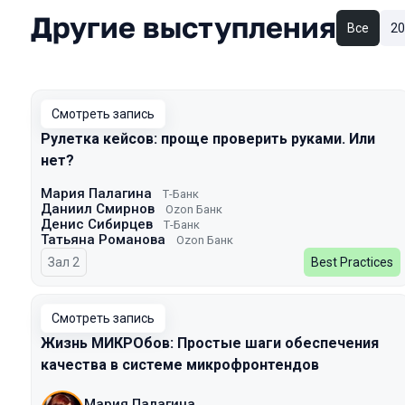
Другие выступления
Все
20
Смотреть запись
Рулетка кейсов: проще проверить руками. Или
нет?
Мария Палагина
Т-Банк
Даниил Смирнов
Ozon Банк
Денис Сибирцев
Т-Банк
Татьяна Романова
Ozon Банк
Зал 2
Best Practices
Смотреть запись
Жизнь МИКРОбов: Простые шаги обеспечения
качества в системе микрофронтендов
Мария Палагина