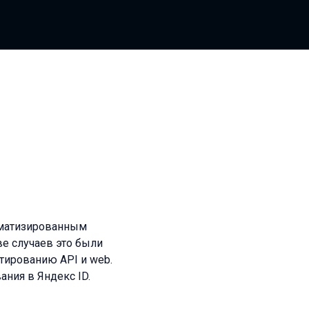
томатизированным
ве случаев это были
тированию API и web.
ания в Яндекс ID.