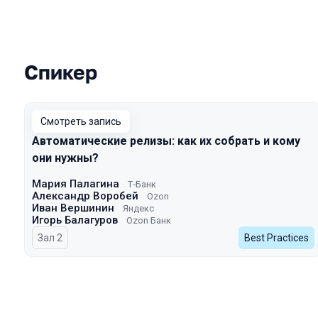
Спикер
Выступления в сезоне 2025 Spring
Смотреть запись
Автоматические релизы: как их собрать и кому
они нужны?
Мария Палагина
Т-Банк
Александр Воробей
Ozon
Иван Вершинин
Яндекс
Игорь Балагуров
Ozon Банк
Зал 2
Best Practices