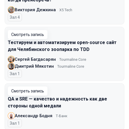
Виктория Дежкина
X5 Tech
Зал 4
Смотреть запись
Тестируем и автоматизируем open-source сайт
для Челябинского зоопарка по TDD
Сергей Багдасарян
Tourmaline Core
Дмитрий Мякотин
Tourmaline Core
Зал 1
Смотреть запись
QA и SRE — качество и надежность как две
стороны одной медали
Александр Бодня
Т-Банк
Зал 1