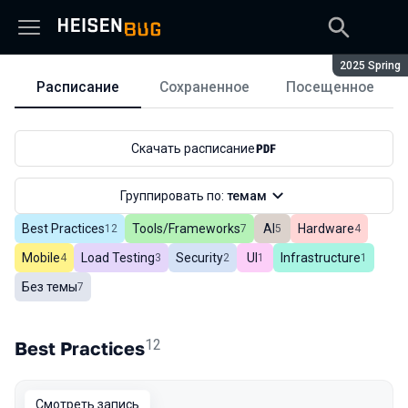
Сезон:
2025 Spring
Расписание
Сохраненное
Посещенное
Расписание
Скачать расписание
Группировать по:
темам
Best Practices
Tools/Frameworks
AI
Hardware
Всего
12
Всего
7
Всего
5
Всего
4
Mobile
Load Testing
Security
UI
Infrastructure
Всего
4
Всего
3
Всего
2
Всего
1
Всего
1
Без темы
Всего
7
12
Best Practices
Смотреть запись