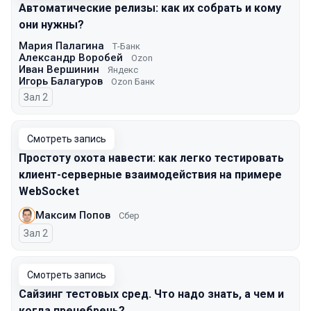
Автоматические релизы: как их собрать и кому
они нужны?
Мария Палагина
Т-Банк
Александр Воробей
Ozon
Иван Вершинин
Яндекс
Игорь Балагуров
Ozon Банк
Зал 2
Смотреть запись
Простоту охота навести: как легко тестировать
клиент-серверные взаимодействия на примере
WebSocket
Максим Попов
Сбер
Зал 2
Смотреть запись
Сайзинг тестовых сред. Что надо знать, а чем и
когда пренебречь?