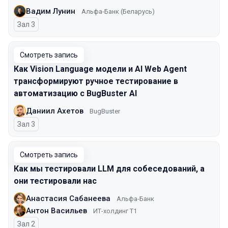
Вадим Лунин
Альфа-Банк (Беларусь)
Зал 3
Смотреть запись
Как Vision Language модели и AI Web Agent
трансформируют ручное тестирование в
автоматизацию с BugBuster AI
Даниил Ахетов
BugBuster
Зал 3
Смотреть запись
Как мы тестировали LLM для собеседований, а
они тестировали нас
Анастасия Сабанеева
Альфа-Банк
Антон Васильев
ИТ-холдинг Т1
Зал 2