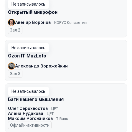
Не записывалось
Открытый микрофон
Авенир Воронов
КОРУС Консалтинг
Зал 2
Не записывалось
Ozon IT MuzLoto
Александр Ворожейкин
Зал 3
Не записывалось
Баги нашего мышления
Олег Серохвостов
ЦРТ
Алёна Рудакова
ЦРТ
Максим Рогожников
Т-Банк
Офлайн-активности