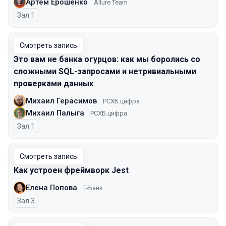
Артем Ерошенко
Allure Team
Зал 1
Смотреть запись
Это вам не банка огурцов: как мы боролись со
сложными SQL-запросами и нетривиальными
проверками данных
Михаил Герасимов
РСХБ.цифра
Михаил Палыга
РСХБ.цифра
Зал 1
Смотреть запись
Как устроен фреймворк Jest
Елена Попова
T-Банк
Зал 3