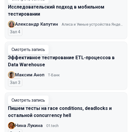
Исследовательский подход в мобильном
тестировании
Александр Капутин
Алиса и Умные устройства Яндекса
Зал 4
Смотреть запись
Эффективное тестирование ETL-процессов в
Data Warehouse
Максим Аноп
Т-Банк
Зал 3
Смотреть запись
Пишем тесты на race conditions, deadlocks и
остальной concurrency hell
Нина Лукина
01.tech