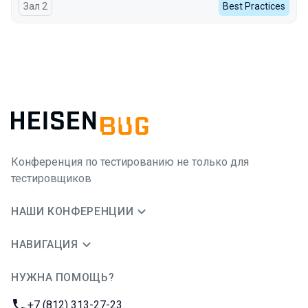
Зал 2
Best Practices
Конференция по тестированию не только для
тестировщиков
НАШИ КОНФЕРЕНЦИИ
НАВИГАЦИЯ
НУЖНА ПОМОЩЬ?
JUG Ru Group
Телефон:
+7 (812) 313-27-23