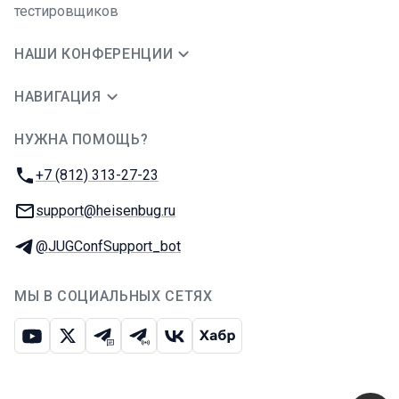
тестировщиков
НАШИ КОНФЕРЕНЦИИ
НАВИГАЦИЯ
НУЖНА ПОМОЩЬ?
JUG Ru Group
Телефон:
+7 (812) 313-27-23
E-mail:
support@heisenbug.ru
Телеграм:
@JUGConfSupport_bot
МЫ В СОЦИАЛЬНЫХ СЕТЯХ
Ютуб
Икс
Телеграм-чат
Телеграм-канал
ВКонтакте
Хабр