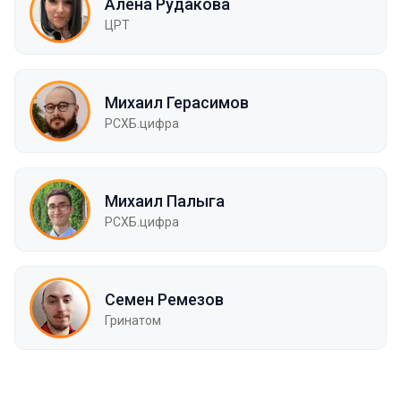
Алёна Рудакова
ЦРТ
Михаил Герасимов
РСХБ.цифра
Михаил Палыга
РСХБ.цифра
Семен Ремезов
Гринатом