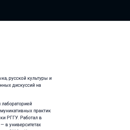
ыка, русской культуры и
нных дискуссий на
й лабораторией
ммуникативных практик
и РГГУ. Работал в
 — в университетах