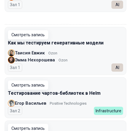
Зал 1
AI
00:00
Смотреть запись
Как мы тестируем генеративные модели
Таисия Евжик
Ozon
Эмма Нехорошева
Ozon
Зал 1
AI
Смотреть запись
Тестирование чартов-библиотек в Helm
Егор Васильев
Positive Technologies
Зал 2
Infrastructure
Смотреть запись