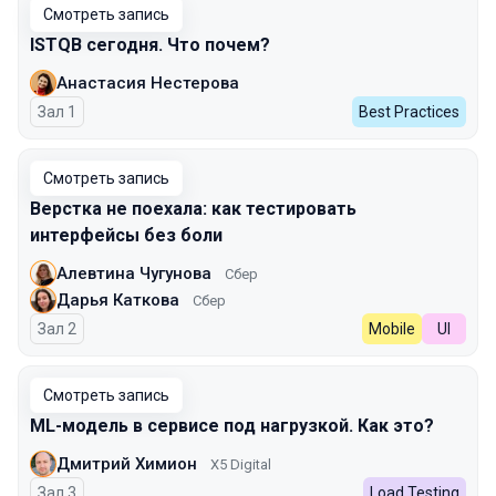
Смотреть запись
ISTQB сегодня. Что почем?
Анастасия Нестерова
Зал 1
Best Practices
Смотреть запись
Верстка не поехала: как тестировать
интерфейсы без боли
Алевтина Чугунова
Сбер
Дарья Каткова
Сбер
Зал 2
Mobile
UI
Смотреть запись
ML-модель в сервисе под нагрузкой. Как это?
Дмитрий Химион
X5 Digital
Зал 3
Load Testing