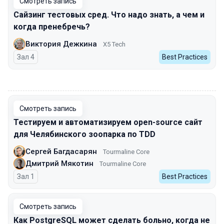
Смотреть запись
Сайзинг тестовых сред. Что надо знать, а чем и
когда пренебречь?
Виктория Дежкина
X5 Tech
Зал 4
Best Practices
00:00
Смотреть запись
Тестируем и автоматизируем open-source сайт
для Челябинского зоопарка по TDD
Сергей Багдасарян
Tourmaline Core
Дмитрий Мякотин
Tourmaline Core
Зал 1
Best Practices
Смотреть запись
Как PostgreSQL может сделать больно, когда не