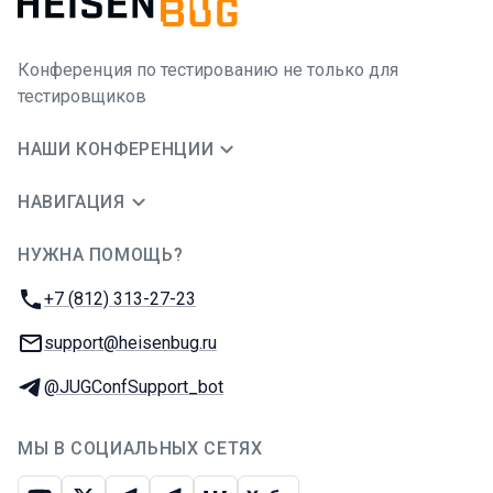
Конференция по тестированию не только для
тестировщиков
НАШИ КОНФЕРЕНЦИИ
НАВИГАЦИЯ
НУЖНА ПОМОЩЬ?
JUG Ru Group
Телефон:
+7 (812) 313-27-23
E-mail:
support@heisenbug.ru
Телеграм:
@JUGConfSupport_bot
МЫ В СОЦИАЛЬНЫХ СЕТЯХ