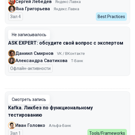
Сергей Лебедев
Яндекс Лавка
Яна Григорьева
Яндекс Лавка
Зал 4
Best Practices
Не записывалось
ASK EXPERT: обсудите свой вопрос с экспертом
Даниил Смирнов
VK / ВКонтакте
Александра Сватикова
Т-Банк
Офлайн-активности
00:00
Смотреть запись
Kafka. Ликбез по функциональному
тестированию
Иван Головко
Альфа-Банк
Зал 1
Tools/Frameworks