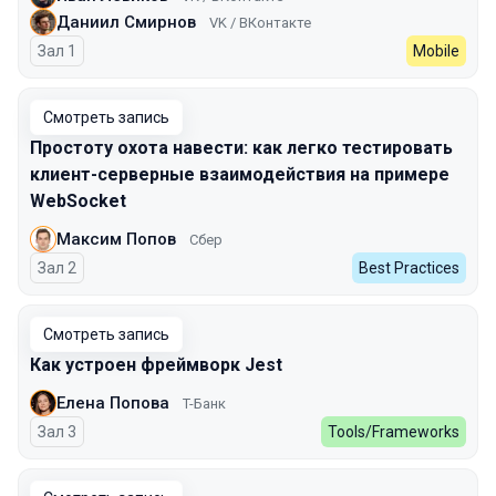
Даниил Смирнов
VK / ВКонтакте
Зал 1
Mobile
Смотреть запись
Простоту охота навести: как легко тестировать
клиент-серверные взаимодействия на примере
WebSocket
Максим Попов
Сбер
Зал 2
Best Practices
Смотреть запись
Как устроен фреймворк Jest
Елена Попова
T-Банк
Зал 3
Tools/Frameworks