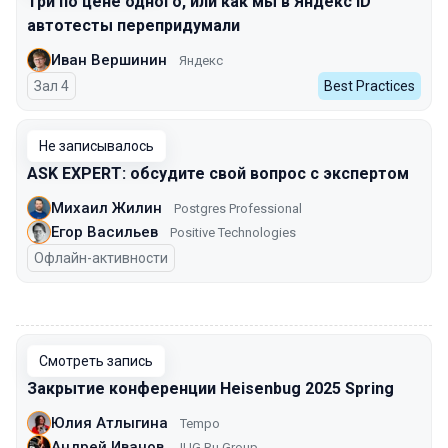
Три по цене одного, или как мы в Яндекс ID
автотесты перепридумали
Иван Вершинин
Яндекс
Зал 4
Best Practices
Не записывалось
ASK EXPERT: обсудите свой вопрос с экспертом
Михаил Жилин
Postgres Professional
Егор Васильев
Positive Technologies
Офлайн-активности
00:00
Смотреть запись
Закрытие конференции Heisenbug 2025 Spring
Юлия Атлыгина
Tempo
Андрей Иванов
JUG Ru Group