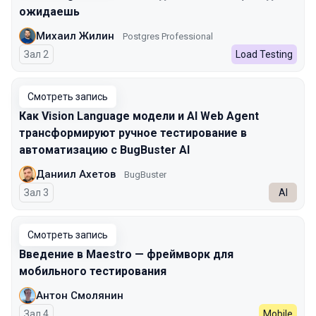
ожидаешь
Михаил Жилин
Postgres Professional
Зал 2
Load Testing
Смотреть запись
Как Vision Language модели и AI Web Agent
трансформируют ручное тестирование в
автоматизацию с BugBuster AI
Даниил Ахетов
BugBuster
Зал 3
AI
Смотреть запись
Введение в Maestro — фреймворк для
мобильного тестирования
Антон Смолянин
Зал 4
Mobile