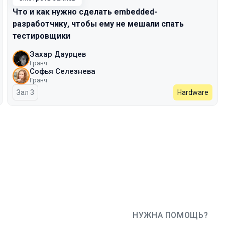
Что и как нужно сделать embedded-
разработчику, чтобы ему не мешали спать
тестировщики
Захар Даурцев
Гранч
Софья Селезнева
Гранч
Зал 3
Hardware
НУЖНА ПОМОЩЬ?
JUG Ru Group