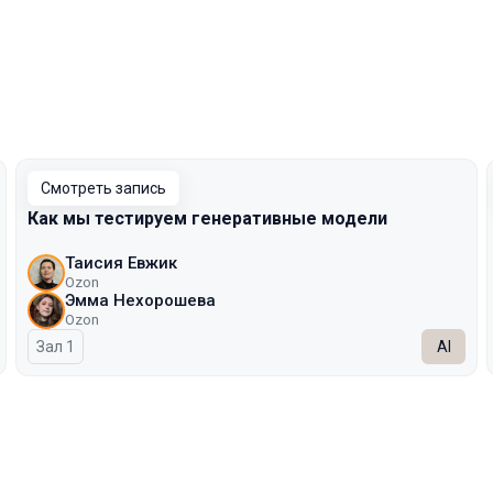
Смотреть запись
Как мы тестируем генеративные модели
Таисия Евжик
Ozon
Эмма Нехорошева
Ozon
Зал 1
AI