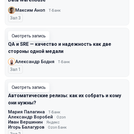
Максим Аноп
Т-Банк
Зал 3
Смотреть запись
QA и SRE — качество и надежность как две
стороны одной медали
Александр Бодня
Т-Банк
Зал 1
Смотреть запись
Автоматические релизы: как их собрать и кому
они нужны?
Мария Палагина
Т-Банк
Александр Воробей
Ozon
Иван Вершинин
Яндекс
Игорь Балагуров
Ozon Банк