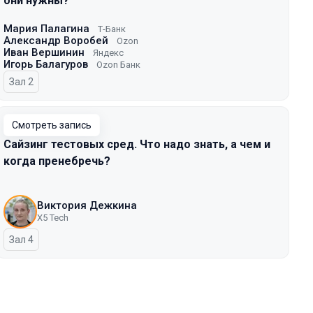
они нужны?
Мария Палагина
Т-Банк
Александр Воробей
Ozon
Иван Вершинин
Яндекс
Игорь Балагуров
Ozon Банк
Зал 2
Смотреть запись
Сайзинг тестовых сред. Что надо знать, а чем и
когда пренебречь?
Виктория Дежкина
X5 Tech
Зал 4