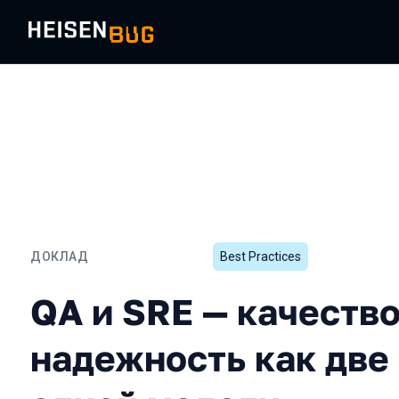
ДОКЛАД
Best Practices
QA и SRE — качество и н
QA и SRE — качество
надежность как две