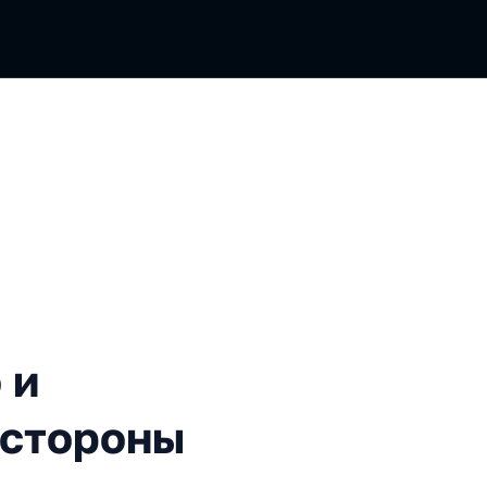
адежность как две стороны
 и
 стороны