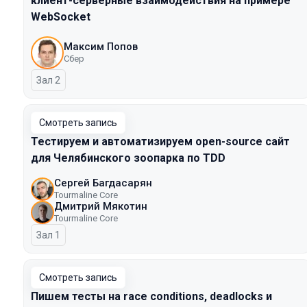
клиент-серверные взаимодействия на примере
WebSocket
Максим Попов
Сбер
Зал 2
Смотреть запись
Тестируем и автоматизируем open-source сайт
для Челябинского зоопарка по TDD
Сергей Багдасарян
Tourmaline Core
Дмитрий Мякотин
Tourmaline Core
Зал 1
Смотреть запись
Пишем тесты на race conditions, deadlocks и