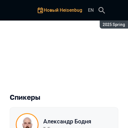
Новый Heisenbug
EN
Сезон:
2025 Spring
 одной медали
Спикеры
Александр Бодня