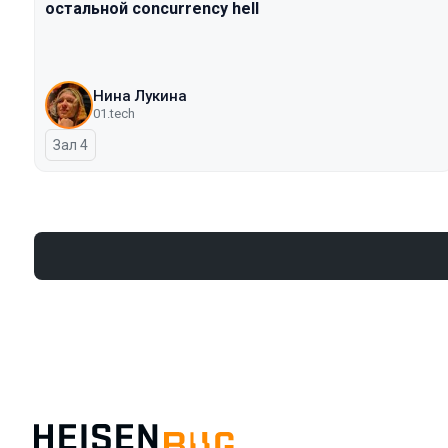
остальной concurrency hell
Нина Лукина
01.tech
Зал 4