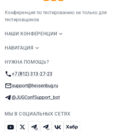
Конференция по тестированию не только для
тестировщиков
НАШИ КОНФЕРЕНЦИИ
НАВИГАЦИЯ
НУЖНА ПОМОЩЬ?
JUG Ru Group
Телефон:
+7 (812) 313-27-23
E-mail:
support@heisenbug.ru
Телеграм:
@JUGConfSupport_bot
МЫ В СОЦИАЛЬНЫХ СЕТЯХ
Ютуб
Икс
Телеграм-чат
Телеграм-канал
ВКонтакте
Хабр