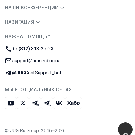
НАШИ КОНФЕРЕНЦИИ
НАВИГАЦИЯ
НУЖНА ПОМОЩЬ?
JUG Ru Group
Телефон:
+7 (812) 313-27-23
E-mail:
support@heisenbug.ru
Телеграм:
@JUGConfSupport_bot
МЫ В СОЦИАЛЬНЫХ СЕТЯХ
Ютуб
Икс
Телеграм-чат
Телеграм-канал
ВКонтакте
Хабр
©
JUG Ru Group
,
2016–2026