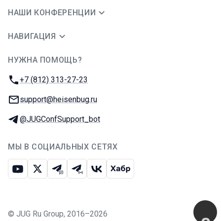
НАШИ КОНФЕРЕНЦИИ
НАВИГАЦИЯ
НУЖНА ПОМОЩЬ?
JUG Ru Group
Телефон:
+7 (812) 313-27-23
E-mail:
support@heisenbug.ru
Телеграм:
@JUGConfSupport_bot
МЫ В СОЦИАЛЬНЫХ СЕТЯХ
Ютуб
Икс
Телеграм-чат
Телеграм-канал
ВКонтакте
Хабр
©
JUG Ru Group
,
2016–2026