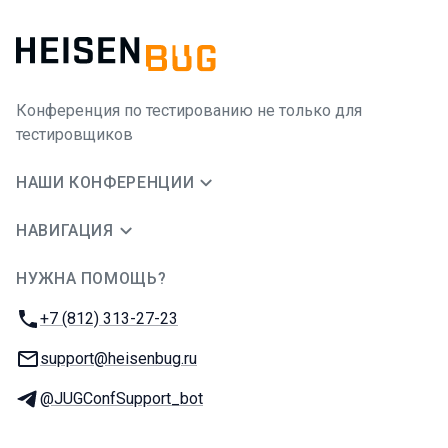
Конференция по тестированию не только для
тестировщиков
НАШИ КОНФЕРЕНЦИИ
НАВИГАЦИЯ
НУЖНА ПОМОЩЬ?
JUG Ru Group
Телефон:
+7 (812) 313-27-23
E-mail:
support@heisenbug.ru
Телеграм:
@JUGConfSupport_bot