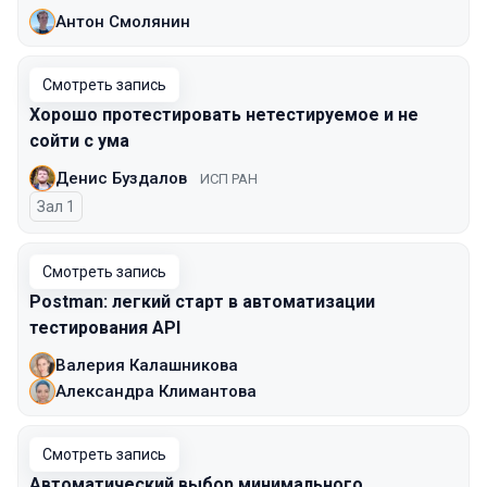
Антон Смолянин
Смотреть запись
Хорошо протестировать нетестируемое и не
сойти с ума
Денис Буздалов
ИСП РАН
Зал 1
Смотреть запись
Postman: легкий старт в автоматизации
тестирования API
Валерия Калашникова
Александра Климантова
Смотреть запись
Автоматический выбор минимального