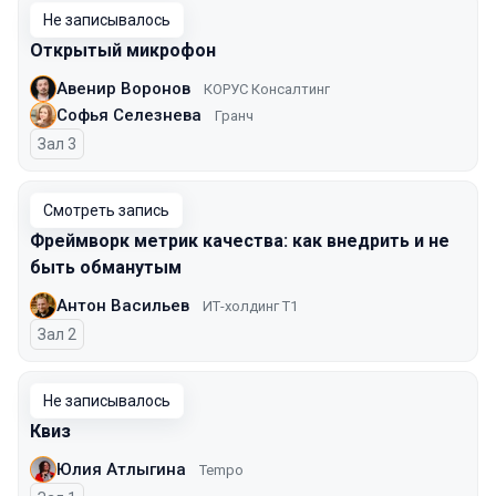
Не записывалось
Открытый микрофон
Авенир Воронов
КОРУС Консалтинг
Софья Селезнева
Гранч
Зал 3
Смотреть запись
Фреймворк метрик качества: как внедрить и не
быть обманутым
Антон Васильев
ИТ-холдинг Т1
Зал 2
Не записывалось
Квиз
Юлия Атлыгина
Tempo