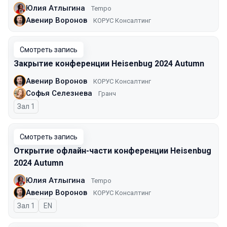
Юлия Атлыгина
Tempo
Авенир Воронов
КОРУС Консалтинг
Смотреть запись
Закрытие конференции Heisenbug 2024 Autumn
Авенир Воронов
КОРУС Консалтинг
Софья Селезнева
Гранч
Зал 1
Смотреть запись
Открытие офлайн-части конференции Heisenbug
2024 Autumn
Юлия Атлыгина
Tempo
Авенир Воронов
КОРУС Консалтинг
Зал 1
На английском языке
EN