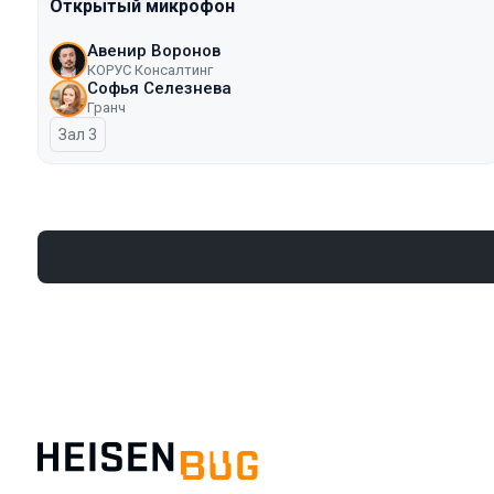
Открытый микрофон
Авенир Воронов
КОРУС Консалтинг
Софья Селезнева
Гранч
Зал 3