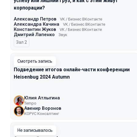
успеху или лишний груз, и как с этим живут
корпорации?
Александр Петров
VK / Бизнес ВКонтакте
Александра Качина
VK / Бизнес ВКонтакте
Константин Жуков
VK / Бизнес ВКонтакте
Дмитрий Лапенко
Звук
Зал 2
Смотреть запись
Подведение итогов онлайн-части конференции
Heisenbug 2024 Autumn
Юлия Атлыгина
Tempo
Авенир Воронов
КОРУС Консалтинг
Не записывалось