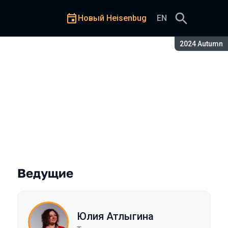
Новый Heisenbug
EN
Сезон:
2024 Autumn
24 Autumn
Ведущие
Юлия Атлыгина