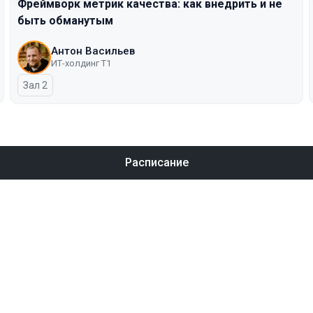
Фреймворк метрик качества: как внедрить и не
быть обманутым
Антон Васильев
ИТ-холдинг Т1
Зал 2
Расписание