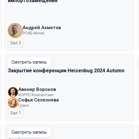
импортозамещения
Андрей Ахметов
РСХБ-Интех
Зал 3
Смотреть запись
Закрытие конференции Heisenbug 2024 Autumn
Авенир Воронов
КОРУС Консалтинг
Софья Селезнева
Гранч
Зал 1
Смотреть запись