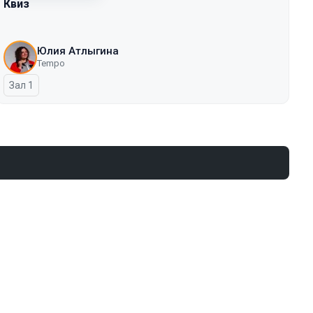
Квиз
Юлия Атлыгина
Tempo
Зал 1