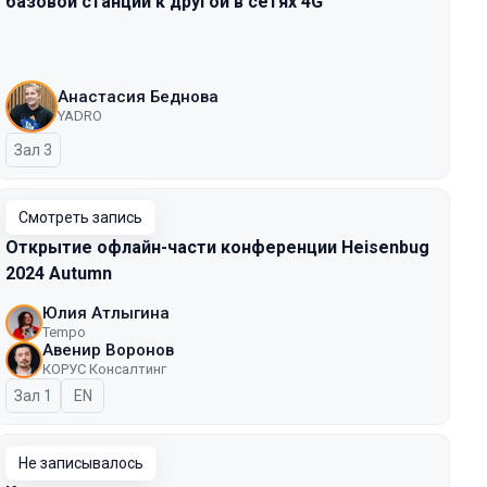
базовой станции к другой в сетях 4G
Анастасия Беднова
YADRO
Зал 3
Смотреть запись
Открытие офлайн-части конференции Heisenbug
2024 Autumn
Юлия Атлыгина
Tempo
Авенир Воронов
КОРУС Консалтинг
Зал 1
На английском языке
EN
Не записывалось