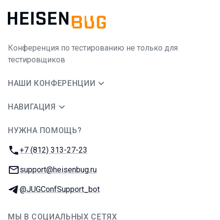
Конференция по тестированию не только для
тестировщиков
НАШИ КОНФЕРЕНЦИИ
НАВИГАЦИЯ
НУЖНА ПОМОЩЬ?
JUG Ru Group
Телефон:
+7 (812) 313-27-23
E-mail:
support@heisenbug.ru
Телеграм:
@JUGConfSupport_bot
МЫ В СОЦИАЛЬНЫХ СЕТЯХ