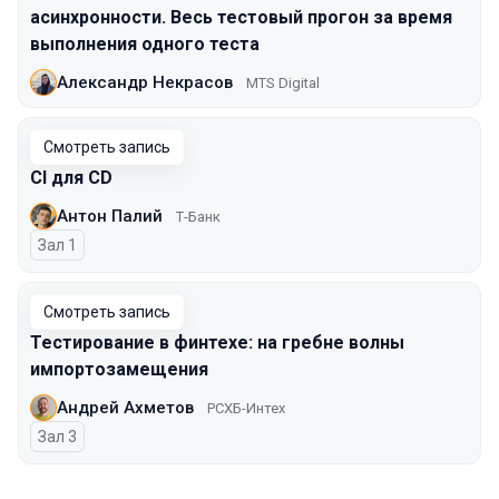
асинхронности. Весь тестовый прогон за время
выполнения одного теста
Александр Некрасов
MTS Digital
Смотреть запись
CI для CD
Антон Палий
Т-Банк
Зал 1
Смотреть запись
Тестирование в финтехе: на гребне волны
импортозамещения
Андрей Ахметов
РСХБ-Интех
Зал 3