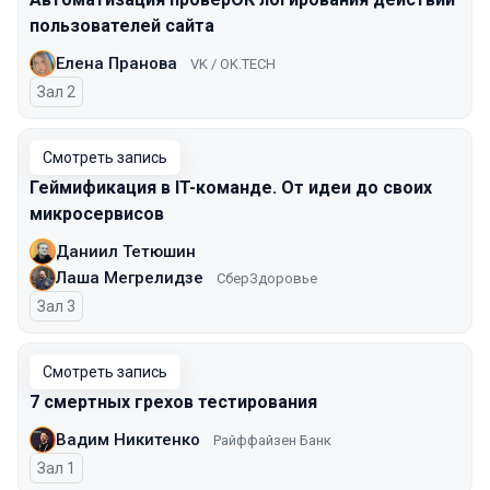
пользователей сайта
Елена Пранова
VK / OK.TECH
Зал 2
Смотреть запись
Геймификация в IT-команде. От идеи до своих
микросервисов
Даниил Тетюшин
Лаша Мегрелидзе
СберЗдоровье
Зал 3
Смотреть запись
7 смертных грехов тестирования
Вадим Никитенко
Райффайзен Банк
Зал 1