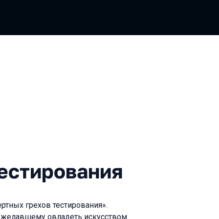
рования
тестирования
ртных грехов тестирования».
пожелавшему овладеть искусством