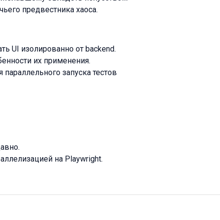
чьего предвестника хаоса.
ть UI изолированно от backend.
бенности их применения.
я параллельного запуска тестов
давно.
аллелизацией на Playwright.