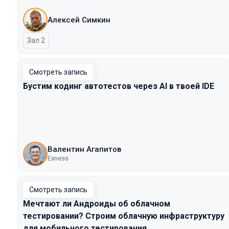
Алексей Симкин
Зал 2
Смотреть запись
Бустим кодинг автотестов через AI в твоей IDE
Валентин Агапитов
Exness
Смотреть запись
Мечтают ли Андроиды об облачном
тестировании? Строим облачную инфраструктуру
для мобильного тестирования