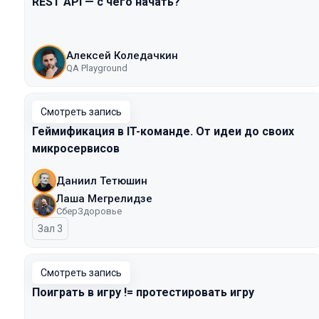
REST API — с чего начать?
Алексей Коледачкин
QA Playground
Смотреть запись
Геймификация в IT-команде. От идеи до своих
микросервисов
Даниил Тетюшин
Лаша Мегрелидзе
СберЗдоровье
Зал 3
Смотреть запись
Поиграть в игру != протестировать игру