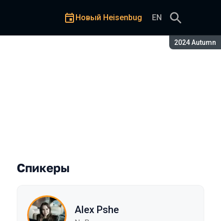
Новый Heisenbug
EN
Сезон:
2024 Autumn
тделах
Спикеры
Alex Pshe