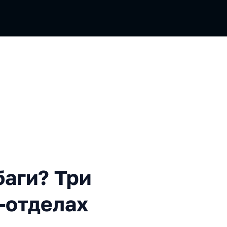
? Три расследования в QA-о
баги? Три
-отделах