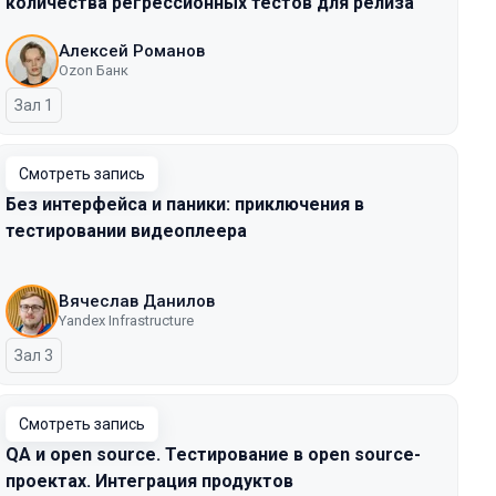
количества регрессионных тестов для релиза
Алексей Романов
Ozon Банк
Зал 1
Смотреть запись
Без интерфейса и паники: приключения в
тестировании видеоплеера
Вячеслав Данилов
Yandex Infrastructure
Зал 3
Смотреть запись
QA и open source. Тестирование в open source-
проектах. Интеграция продуктов