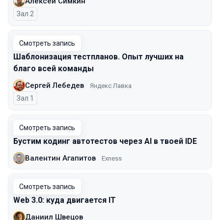
Алексей Симкин
Зал 2
Смотреть запись
Шаблонизация тестпланов. Опыт лучших на
благо всей команды
Сергей Лебедев
Яндекс Лавка
Зал 1
Смотреть запись
Бустим кодинг автотестов через AI в твоей IDE
Валентин Агапитов
Exness
Смотреть запись
Web 3.0: куда двигается IT
Даниил Швецов