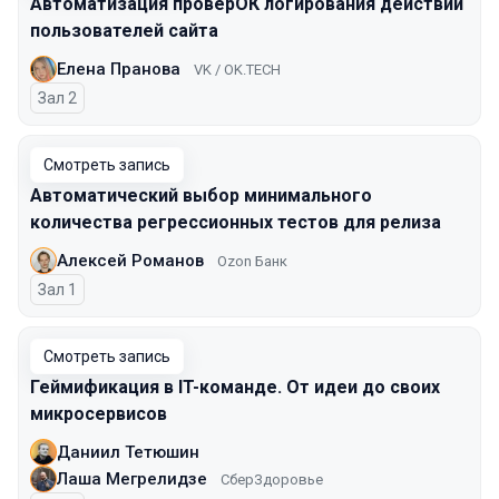
Автоматизация проверОК логирования действий
пользователей сайта
Елена Пранова
VK / OK.TECH
Зал 2
Смотреть запись
Автоматический выбор минимального
количества регрессионных тестов для релиза
Алексей Романов
Ozon Банк
Зал 1
Смотреть запись
Геймификация в IT-команде. От идеи до своих
микросервисов
Даниил Тетюшин
Лаша Мегрелидзе
СберЗдоровье