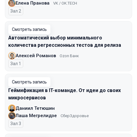
Елена Пранова
VK / OK.TECH
Зал 2
Смотреть запись
Автоматический выбор минимального
количества регрессионных тестов для релиза
Алексей Романов
Ozon Банк
Зал 1
Смотреть запись
Геймификация в IT-команде. От идеи до своих
микросервисов
Даниил Тетюшин
Лаша Мегрелидзе
СберЗдоровье
Зал 3