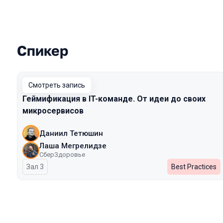
Спикер
Выступления в сезоне 2024 Autumn
Смотреть запись
Геймификация в IT-команде. От идеи до своих
микросервисов
Даниил Тетюшин
Лаша Мегрелидзе
СберЗдоровье
Зал 3
Best Practices