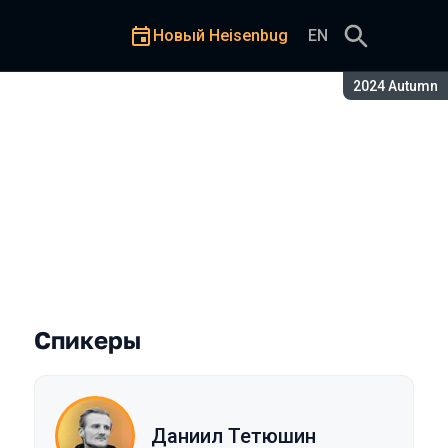
Новый Heisenbug
EN
Сезон:
2024 Autumn
осервисов
Спикеры
Даниил Тетюшин