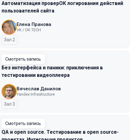
Автоматизация проверОК логирования действий
пользователей сайта
Елена Пранова
VK / OK.TECH
Зал 2
Смотреть запись
Без интерфейса и паники: приключения в
тестировании видеоплеера
Вячеслав Данилов
Yandex Infrastructure
Зал 3
Смотреть запись
QA и open source. Тестирование в open source-
проектах. Интеграция продуктов