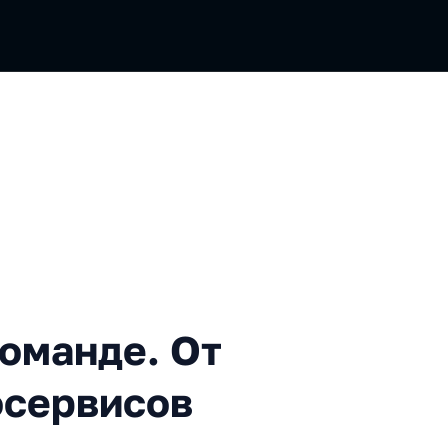
де. От идеи до своих микр
команде. От
осервисов