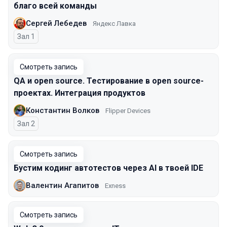
благо всей команды
Сергей Лебедев
Яндекс Лавка
Зал 1
Смотреть запись
QA и open source. Тестирование в open source-
проектах. Интеграция продуктов
Константин Волков
Flipper Devices
Зал 2
Смотреть запись
Бустим кодинг автотестов через AI в твоей IDE
Валентин Агапитов
Exness
Смотреть запись