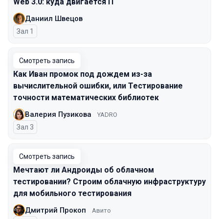
Web 3.0: куда двигается IT
Даниил Швецов
Зал 1
Смотреть запись
Как Иван промок под дождем из-за
вычислительной ошибки, или Тестирование
точности математических библиотек
Валерия Пузикова
YADRO
Зал 3
Смотреть запись
Мечтают ли Андроиды об облачном
тестировании? Строим облачную инфраструктуру
для мобильного тестирования
Дмитрий Прокоп
Авито