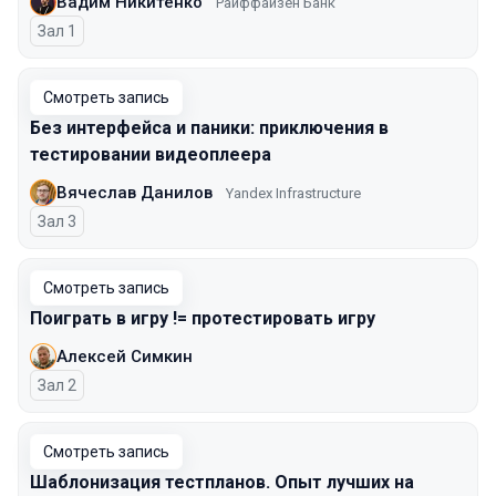
Вадим Никитенко
Райффайзен Банк
Зал 1
Смотреть запись
Без интерфейса и паники: приключения в
тестировании видеоплеера
Вячеслав Данилов
Yandex Infrastructure
Зал 3
Смотреть запись
Поиграть в игру != протестировать игру
Алексей Симкин
Зал 2
Смотреть запись
Шаблонизация тестпланов. Опыт лучших на