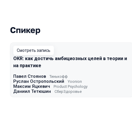
Спикер
Выступления в сезоне 2023 Spring
Смотреть запись
ОКR: как достичь амбициозных целей в теории и
на практике
Павел Стоянов
Тинькофф
Руслан Остропольский
Yoonion
Максим Яцкевич
Product Psychology
Даниил Тетюшин
СберЗдоровье