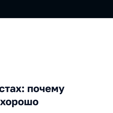
 почему чек-апы — не всегд
стах: почему
а хорошо