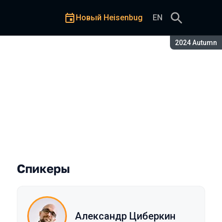
Новый Heisenbug
EN
Сезон:
2024 Autumn
а хорошо
Спикеры
Александр Циберкин