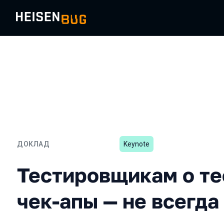
ДОКЛАД
Keynote
Тестировщикам о тестах:
Тестировщикам о те
чек-апы — не всегд