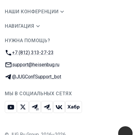
НАШИ КОНФЕРЕНЦИИ
НАВИГАЦИЯ
НУЖНА ПОМОЩЬ?
JUG Ru Group
Телефон:
+7 (812) 313-27-23
E-mail:
support@heisenbug.ru
Телеграм:
@JUGConfSupport_bot
МЫ В СОЦИАЛЬНЫХ СЕТЯХ
Ютуб
Икс
Телеграм-чат
Телеграм-канал
ВКонтакте
Хабр
©
JUG Ru Group
,
2016–2026