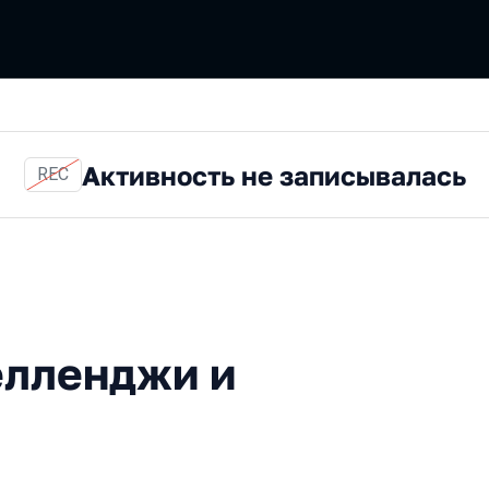
Активность не записывалась
REC
енджи и кешбэк
челленджи и