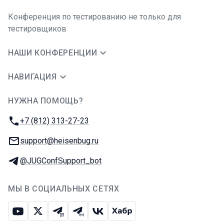
Конференция по тестированию не только для
тестировщиков
НАШИ КОНФЕРЕНЦИИ
НАВИГАЦИЯ
НУЖНА ПОМОЩЬ?
JUG Ru Group
Телефон:
+7 (812) 313-27-23
E-mail:
support@heisenbug.ru
Телеграм:
@JUGConfSupport_bot
МЫ В СОЦИАЛЬНЫХ СЕТЯХ
Ютуб
Икс
Телеграм-чат
Телеграм-канал
ВКонтакте
Хабр