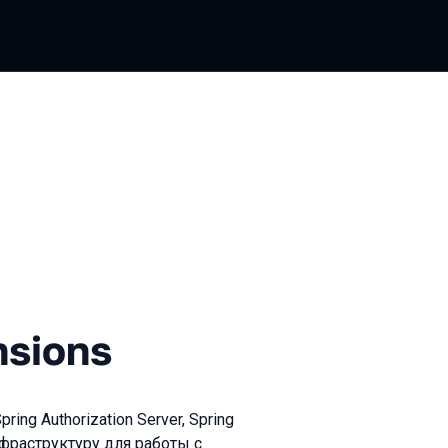
s
nsions
g Authorization Server, Spring
нфраструктуру для работы с