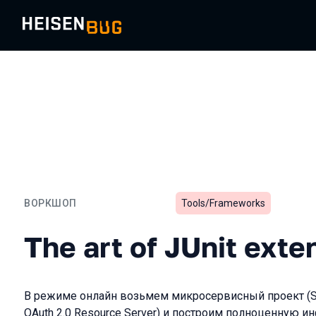
ВОРКШОП
Tools/Frameworks
The art of JUnit extension
The art of JUnit exte
В режиме онлайн возьмем микросервисный проект (Sprin
OAuth 2.0 Resource Server) и построим полноценную и