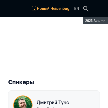
Новый Heisenbug
EN
Сезон:
2023 Autumn
Спикеры
Дмитрий Тучс