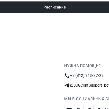
Расписание
НУЖНА ПОМОЩЬ?
JUG Ru Group
Телефон:
+7 (812) 313-27-23
Телеграм:
@JUGConfSupport_bo
МЫ В СОЦИАЛЬНЫХ С