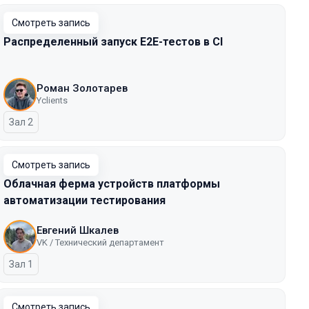
Смотреть запись
Распределенный запуск E2E-тестов в CI
Роман Золотарев
Yclients
Зал 2
Смотреть запись
Облачная ферма устройств платформы
автоматизации тестирования
Евгений Шкалев
VK / Технический департамент
Зал 1
Смотреть запись