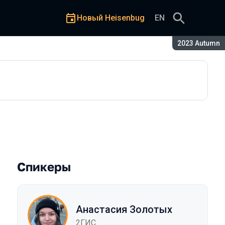
Новый Heisenbug
EN
Сезон:
2023 Autumn
Спикеры
Анастасия Золотых
2ГИС