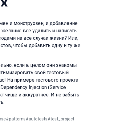
ах
мен и монструозен, и добавление
 желание все удалить и написать
тодами на все случаи жизни? Или,
тов, чтобы добавить одну и ту же
ельно, если в целом они знакомы
птимизировать свой тестовый
 вас! На примере тестового проекта
Dependency Injection (Service
ект чище и аккуратнее. И не забыть
ь.
ase
#
patterns
#
autotests
#
test_project