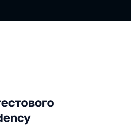
ого монстра, или Dependenc
тестового
dency