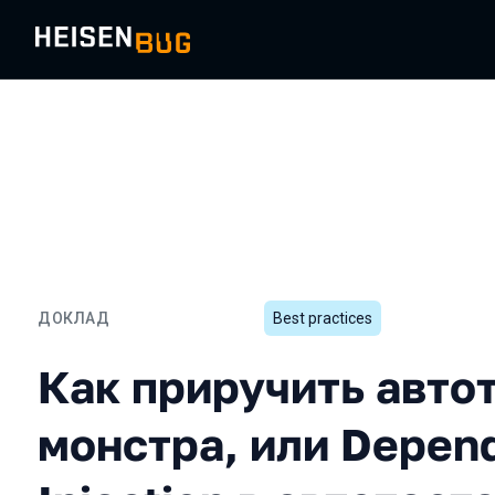
ДОКЛАД
Best practices
Как приручить автотестов
Как приручить авто
монстра, или Depen