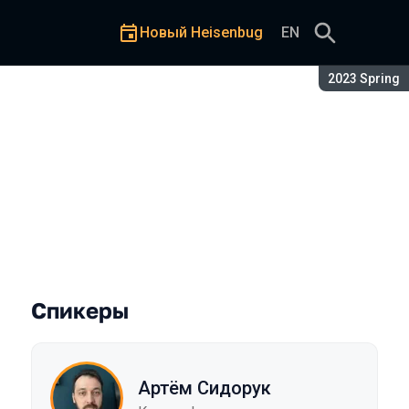
Новый Heisenbug
EN
Сезон:
2023 Spring
y Injection в автотестах
Спикеры
Артём Сидорук