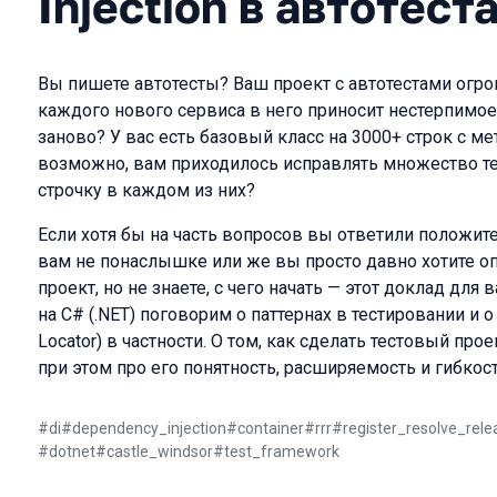
Injection в автотест
Вы пишете автотесты? Ваш проект с автотестами огро
каждого нового сервиса в него приносит нестерпимое
заново? У вас есть базовый класс на 3000+ строк с ме
возможно, вам приходилось исправлять множество тес
строчку в каждом из них?
Если хотя бы на часть вопросов вы ответили положит
вам не понаслышке или же вы просто давно хотите о
проект, но не знаете, с чего начать — этот доклад для
на C# (.NET) поговорим о паттернах в тестировании и о 
Locator) в частности. О том, как сделать тестовый про
при этом про его понятность, расширяемость и гибкост
#
di
#
dependency_injection
#
container
#
rrr
#
register_resolve_rele
#
dotnet
#
castle_windsor
#
test_framework