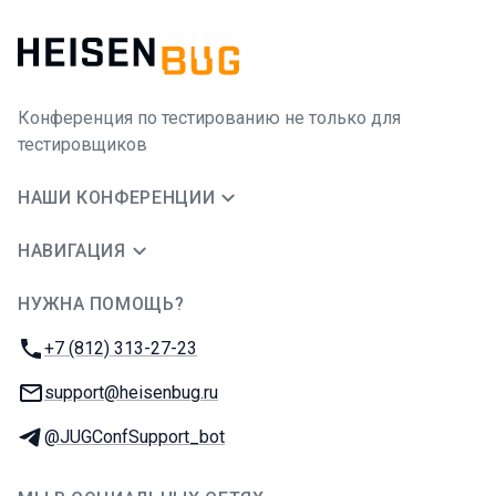
Конференция по тестированию не только для
тестировщиков
НАШИ КОНФЕРЕНЦИИ
НАВИГАЦИЯ
НУЖНА ПОМОЩЬ?
JUG Ru Group
Телефон:
+7 (812) 313-27-23
E-mail:
support@heisenbug.ru
Телеграм:
@JUGConfSupport_bot