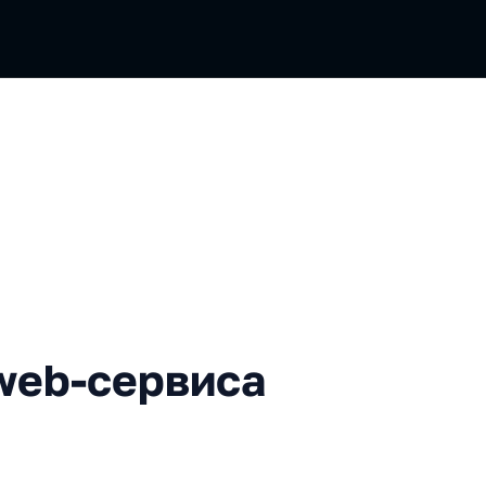
ервиса без деплоя
web-сервиса