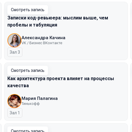
Смотреть запись
Записки код-ревьюера: мыслим выше, чем
пробелы и табуляция
Александра Качина
VK / Бизнес ВКонтакте
Зал 3
Смотреть запись
Как архитектура проекта влияет на процессы
качества
Мария Палагина
Тинькофф
Зал 1
Смотреть запись