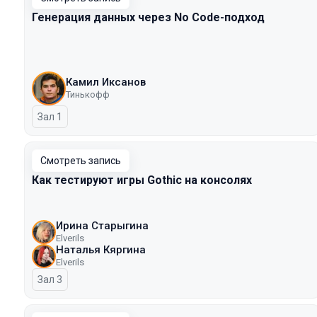
Генерация данных через No Code-подход
Камил Иксанов
Тинькофф
Зал 1
Смотреть запись
Как тестируют игры Gothic на консолях
Ирина Старыгина
Elverils
Наталья Кяргина
Elverils
Зал 3