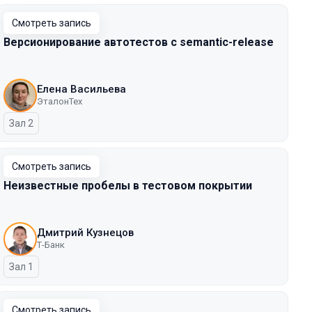
Смотреть запись
Версионирование автотестов с semantic-release
Елена Васильева
ЭталонТех
Зал 2
Смотреть запись
Неизвестные пробелы в тестовом покрытии
Дмитрий Кузнецов
Т-Банк
Зал 1
Смотреть запись