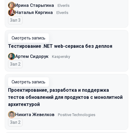
Ирина Старыгина
Elverils
Наталья Кяргина
Elverils
Зал 3
Смотреть запись
Тестирование .NET web-сервиса без деплоя
Артем Сидорук
Kaspersky
Зал 2
Смотреть запись
Проектирование, разработка и поддержка
тестов обновлений для продуктов с монолитной
архитектурой
Никита Жевелков
Positive Technologies
Зал 2