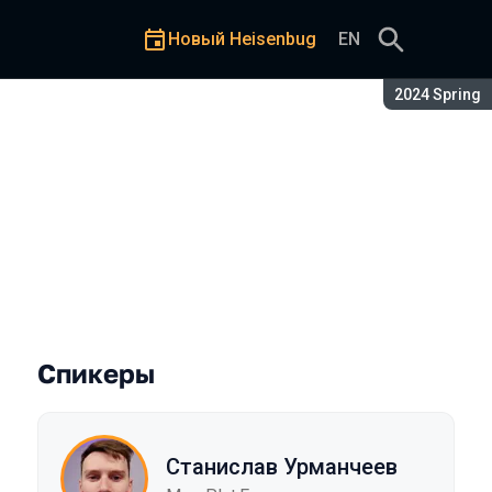
Новый Heisenbug
EN
Сезон:
2024 Spring
ания и сэкономить ресурсы 
Спикеры
Станислав Урманчеев