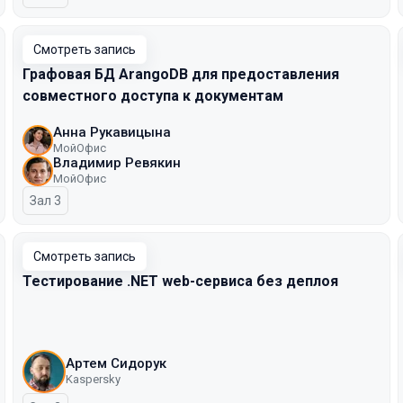
Смотреть запись
Графовая БД ArangoDB для предоставления
совместного доступа к документам
Анна Рукавицына
МойОфис
Владимир Ревякин
МойОфис
Зал 3
Смотреть запись
Тестирование .NET web-сервиса без деплоя
Артем Сидорук
Kaspersky