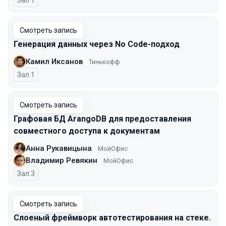
Зал 1
Смотреть запись
Генерация данных через No Code-подход
Камил Иксанов
Тинькофф
Зал 1
Смотреть запись
Графовая БД ArangoDB для предоставления
совместного доступа к документам
Анна Рукавицына
МойОфис
Владимир Ревякин
МойОфис
Зал 3
Смотреть запись
Слоеный фреймворк автотестирования на стеке.