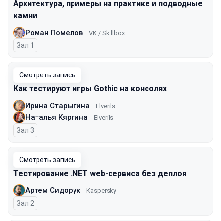
Архитектура, примеры на практике и подводные
камни
Роман Помелов
VK / Skillbox
Зал 1
Смотреть запись
Как тестируют игры Gothic на консолях
Ирина Старыгина
Elverils
Наталья Кяргина
Elverils
Зал 3
Смотреть запись
Тестирование .NET web-сервиса без деплоя
Артем Сидорук
Kaspersky
Зал 2