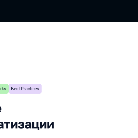
rks
Best Practices
еймворков автоматизации
е
атизации