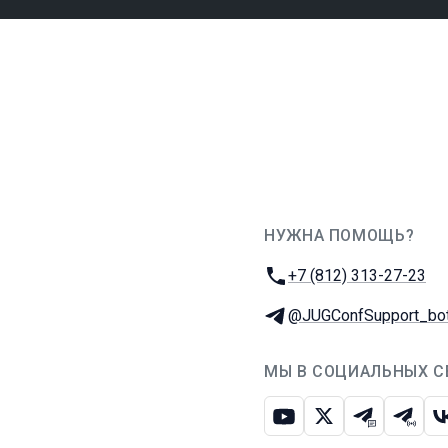
НУЖНА ПОМОЩЬ?
JUG Ru Group
Телефон:
+7 (812) 313-27-23
Телеграм:
@JUGConfSupport_bo
МЫ В СОЦИАЛЬНЫХ С
Ютуб
Икс
Телеграм-
Телег