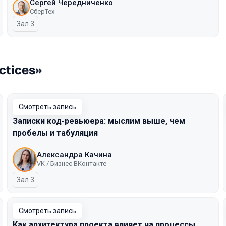
Сергей Чередниченко
СберТех
Зал 3
ctices»
Смотреть запись
Записки код-ревьюера: мыслим выше, чем
пробелы и табуляция
Александра Качина
VK / Бизнес ВКонтакте
Зал 3
Смотреть запись
Как архитектура проекта влияет на процессы