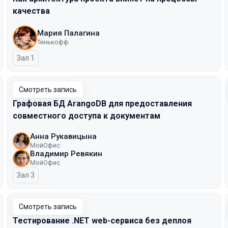
качества
Мария Палагина
Тинькофф
Зал 1
Смотреть запись
Графовая БД ArangoDB для предоставления
совместного доступа к документам
Анна Рукавицына
МойОфис
Владимир Ревякин
МойОфис
Зал 3
Смотреть запись
Тестирование .NET web-сервиса без деплоя