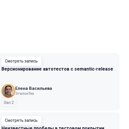
Смотреть запись
Версионирование автотестов с semantic-release
Елена Васильева
ЭталонТех
Зал 2
Смотреть запись
Неизвестные пробелы в тестовом покрытии