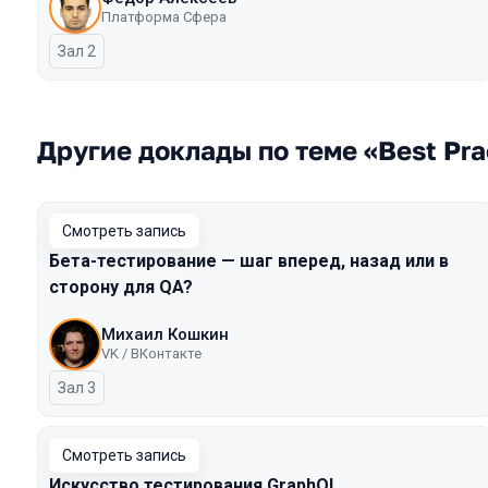
Платформа Сфера
Зал 2
Другие доклады по теме «Best Pra
Смотреть запись
Бета-тестирование — шаг вперед, назад или в
сторону для QA?
Михаил Кошкин
VK / ВКонтакте
Зал 3
Смотреть запись
Искусство тестирования GraphQL