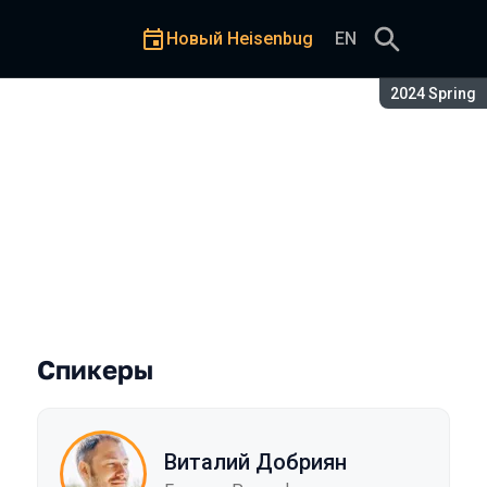
Новый Heisenbug
EN
Сезон:
2024 Spring
Спикеры
Виталий Добриян