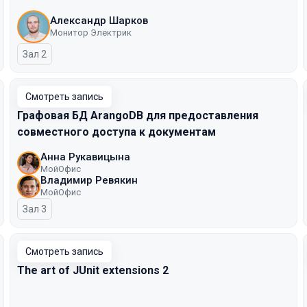
Александр Шарков
Монитор Электрик
Зал 2
Смотреть запись
Графовая БД ArangoDB для предоставления
совместного доступа к документам
Анна Рукавицына
МойОфис
Владимир Ревякин
МойОфис
Зал 3
Смотреть запись
The art of JUnit extensions 2