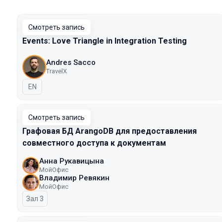
Смотреть запись
Events: Love Triangle in Integration Testing
Andres Sacco
TravelX
На английском языке
EN
Смотреть запись
Графовая БД ArangoDB для предоставления
совместного доступа к документам
Анна Рукавицына
МойОфис
Владимир Ревякин
МойОфис
Зал 3