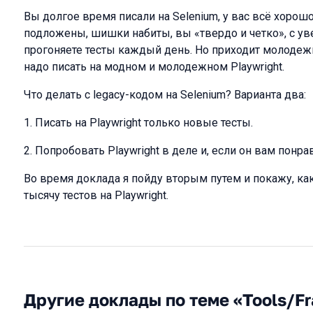
Вы долгое время писали на Selenium, у вас всё хорош
подложены, шишки набиты, вы «твердо и четко», с у
прогоняете тесты каждый день. Но приходит молодежь 
надо писать на модном и молодежном Playwright.
Что делать с legacy-кодом на Selenium? Варианта два:
1. Писать на Playwright только новые тесты.
2. Попробовать Playwright в деле и, если он вам понрав
Во время доклада я пойду вторым путем и покажу, ка
тысячу тестов на Playwright.
Другие доклады по теме «Tools/F