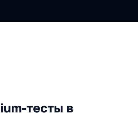
есты в Playwright
ium-тесты в