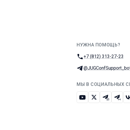
НУЖНА ПОМОЩЬ?
JUG Ru Group
Телефон:
+7 (812) 313-27-23
Телеграм:
@JUGConfSupport_bo
МЫ В СОЦИАЛЬНЫХ С
Ютуб
Икс
Телеграм-
Телег