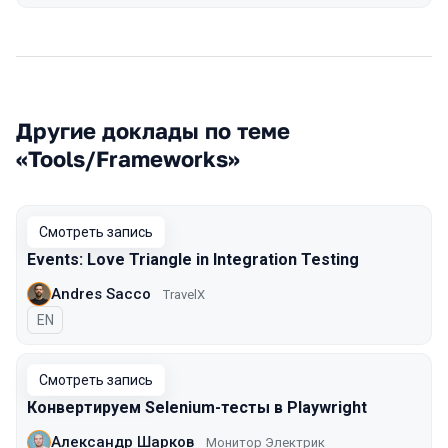
Другие доклады по теме
«Tools/Frameworks»
Смотреть запись
Events: Love Triangle in Integration Testing
Andres Sacco
TravelX
На английском языке
EN
Смотреть запись
Конвертируем Selenium-тесты в Playwright
Александр Шарков
Монитор Электрик