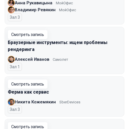
Анна Рукавицына
МойОфис
Владимир Ревякин
МойОфис
Зал 3
Смотреть запись
Браузерные инструменты: ищем проблемы
рендеринга
Алексей Иванов
Самолет
Зал 1
Смотреть запись
Ферма как сервис
Никита Кожемякин
SberDevices
Зал 3
Смотреть запись