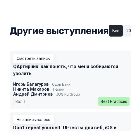
Другие выступления
Все
20
Смотреть запись
QAртирник: как понять, что меня собираются
уволить
Игорь Балагуров
Ozon Банк
Никита Макаров
Т-Банк
Андрей Дмитриев
JUG Ru Group
Зал 1
Best Practices
Не записывалось
Don’t repeat yourself: UI-тесты для веб, iOS и