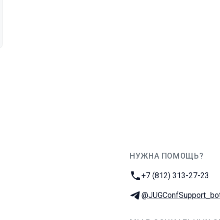
НУЖНА ПОМОЩЬ?
JUG Ru Group
Телефон:
+7 (812) 313-27-23
Телеграм:
@JUGConfSupport_bo