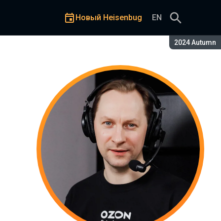
Новый Heisenbug
EN
Сезон:
2024 Autumn