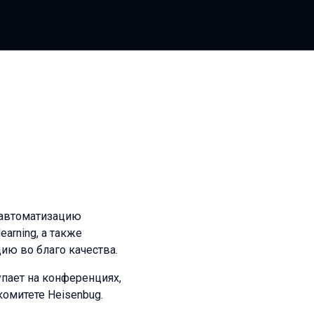
л автоматизацию
earning, а также
цию во благо качества.
упает на конференциях,
комитете Heisenbug.