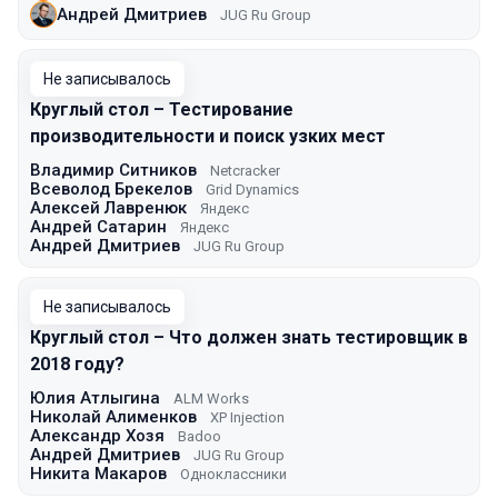
Андрей Дмитриев
JUG Ru Group
Не записывалось
Круглый стол – Тестирование
производительности и поиск узких мест
Владимир Ситников
Netcracker
Всеволод Брекелов
Grid Dynamics
Алексей Лавренюк
Яндекс
Андрей Сатарин
Яндекс
Андрей Дмитриев
JUG Ru Group
Не записывалось
Круглый стол – Что должен знать тестировщик в
2018 году?
Юлия Атлыгина
ALM Works
Николай Алименков
XP Injection
Александр Хозя
Badoo
Андрей Дмитриев
JUG Ru Group
Никита Макаров
Одноклассники