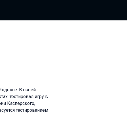
Яндексе. В своей
ах: тестировал игру в
рии Касперского,
есуется тестированием