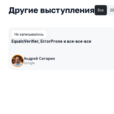
Другие выступления
Все
20
Не записывалось
EqualsVerifier, ErrorProne и все-все-все
Андрей Сатарин
Google