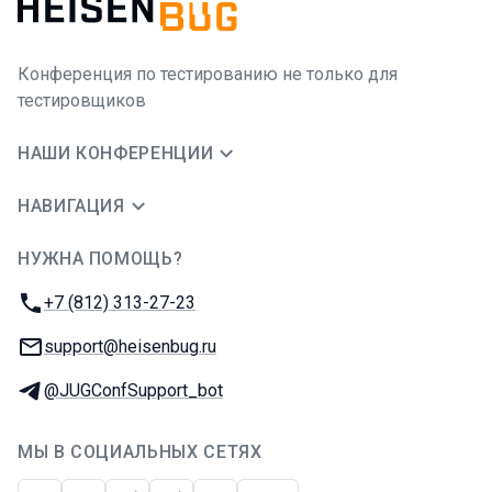
Конференция по тестированию не только для
тестировщиков
НАШИ КОНФЕРЕНЦИИ
НАВИГАЦИЯ
НУЖНА ПОМОЩЬ?
JUG Ru Group
Телефон:
+7 (812) 313-27-23
E-mail:
support@heisenbug.ru
Телеграм:
@JUGConfSupport_bot
МЫ В СОЦИАЛЬНЫХ СЕТЯХ